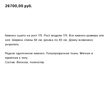
26700,00
руб.
Купить сейчас
Кимоно сшито на рост !70. Рост модели 175. Все кимоно размера one
size. Ширина спины 60 см, рукава по 40 см. Длину возможно
укоротить.
Редкое однотонное кимоно. Полупрозрачная ткань. Мягкая и
приятная к телу.
Состав: Вискоза, полиэстер.